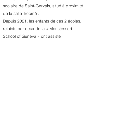
scolaire de Saint-Gervais, situé à proximité
de la salle Trocmé .
Depuis 2021, les enfants de ces 2 écoles,
rejoints par ceux de la « Monstessori
School of Geneva » ont assisté
GRATUITEMENT à nos concerts.
Découvrez l'affiche des spectacles de
divertissement et des événements que
nous organisons.
Vous souhaitez nous soutenir ? Contactez-
nous pour devenir membre de notre
association !
Nous contacter